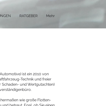
UNGEN
RATGEBER
Mehr
utomotive) ist ein 2010 von
aftfahrzeug-Technik und freier
ür Schaden- und Wertgutachten)
verständigenbüro.
chermaßen wie große Flotten-
 und betreut. Egal, ob Sie einen