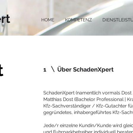
rt
HOME
KOMPETENZ
DIENSTLEIST
t
1
Über SchadenXpert
SchadenXpert (namentlich vormals Dost A
Matthias Dost (Bachelor Professional | Kr
Kfz-Sachverständiger / Kfz-Gutachter f
gegründetes, inhabergeführtes Kfz-Sach
Jede/r einzelne Kundin/Kunde wird glei
und Fuhrparkbetreiber individuell beraten